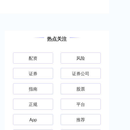
热点关注
配资
风险
证券
证券公司
指南
股票
正规
平台
App
推荐