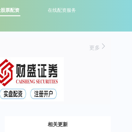
险股票配资
在线配资服务
更多
相关更新