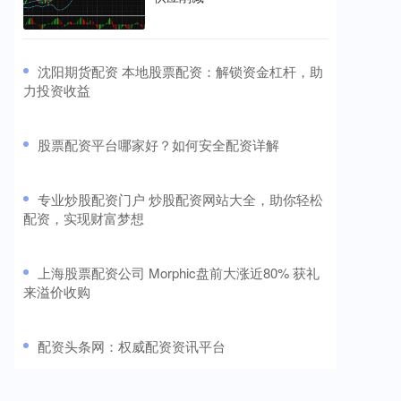
​沈阳期货配资 本地股票配资：解锁资金杠杆，助
力投资收益
​股票配资平台哪家好？如何安全配资详解
​专业炒股配资门户 炒股配资网站大全，助你轻松
配资，实现财富梦想
​上海股票配资公司 Morphic盘前大涨近80% 获礼
来溢价收购
​配资头条网：权威配资资讯平台