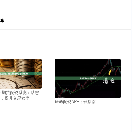
荐
 期货配资系统：助您
场，提升交易效率
证券配资APP下载指南