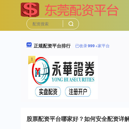
正规配资平台排行
已收录
999
+家平台
股票配资平台哪家好？如何安全配资详