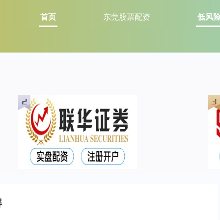
首页
东莞股票配资
低风
解