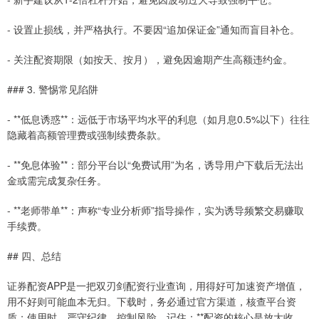
- 设置止损线，并严格执行。不要因“追加保证金”通知而盲目补仓。
- 关注配资期限（如按天、按月），避免因逾期产生高额违约金。
### 3. 警惕常见陷阱
- **低息诱惑**：远低于市场平均水平的利息（如月息0.5%以下）往往
隐藏着高额管理费或强制续费条款。
- **免息体验**：部分平台以“免费试用”为名，诱导用户下载后无法出
金或需完成复杂任务。
- **老师带单**：声称“专业分析师”指导操作，实为诱导频繁交易赚取
手续费。
## 四、总结
证券配资APP是一把双刃剑配资行业查询，用得好可加速资产增值，
用不好则可能血本无归。下载时，务必通过官方渠道，核查平台资
质；使用时，严守纪律，控制风险。记住：**配资的核心是放大收