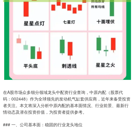
在A股市场众多细分领域龙头中配资行业查询，中原内配（股票代
码：002448）作为全球领先的发动机气缸套供应商，近年来备受投资
者关注。本文将深入分析中原内配的基本面情况、行业前景、最新行
情动态及潜在投资价值，为投资者提供参考。
### 一、公司基本面：稳固的行业龙头地位