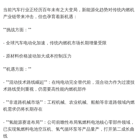
当前汽车行业正经历百年未有之大变局，新能源化趋势对传统内燃机
产业链带来冲击，但也孕育着新机遇：
**挑战方面：**
- 全球汽车电动化加速，传统内燃机市场长期增量受限
- 原材料价格波动加大成本控制压力
**机遇方面：**
- **混动技术路线崛起**：在纯电动完全替代前，混合动力作为过渡技
术路线受到重视，仍需要高性能内燃机部件
- **非道路机械市场**：工程机械、农业机械、船舶等非道路领域内燃
机需求仍将长期存在
- **氢能源赛道布局**：公司前瞻性布局氢燃料电池核心零部件领域，
已实现氢燃料电池空压机、氢气循环泵等产品量产，打开第二成长曲
线