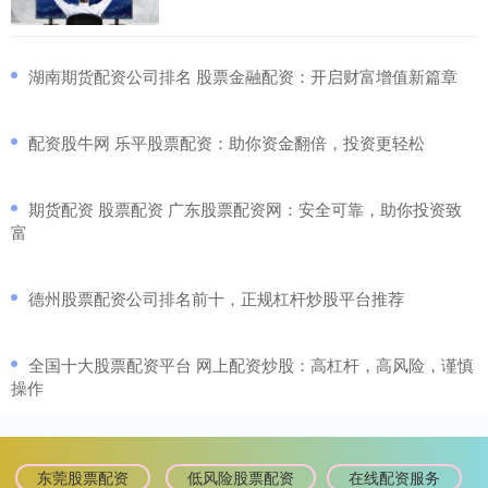
​湖南期货配资公司排名 股票金融配资：开启财富增值新篇章
​配资股牛网 乐平股票配资：助你资金翻倍，投资更轻松
​期货配资 股票配资 广东股票配资网：安全可靠，助你投资致
富
​德州股票配资公司排名前十，正规杠杆炒股平台推荐
​全国十大股票配资平台 网上配资炒股：高杠杆，高风险，谨慎
操作
东莞股票配资
低风险股票配资
在线配资服务