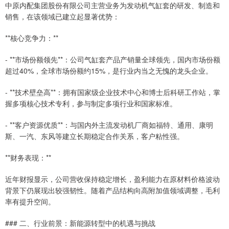
中原内配集团股份有限公司主营业务为发动机气缸套的研发、制造和
销售，在该领域已建立起显著优势：
**核心竞争力：**
- **市场份额领先**：公司气缸套产品产销量全球领先，国内市场份额
超过40%，全球市场份额约15%，是行业内当之无愧的龙头企业。
- **技术壁垒高**：拥有国家级企业技术中心和博士后科研工作站，掌
握多项核心技术专利，参与制定多项行业和国家标准。
- **客户资源优质**：与国内外主流发动机厂商如福特、通用、康明
斯、一汽、东风等建立长期稳定合作关系，客户粘性强。
**财务表现：**
近年财报显示，公司营收保持稳定增长，盈利能力在原材料价格波动
背景下仍展现出较强韧性。随着产品结构向高附加值领域调整，毛利
率有提升空间。
### 二、行业前景：新能源转型中的机遇与挑战