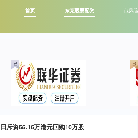
首页
东莞股票配资
低风
8日斥资55.16万港元回购10万股